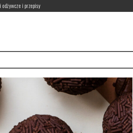
i odżywcze i przepisy
jak ich unikać
i i przeciwwskazania
i skuteczne metody zwalczania
ać najlepszy dla siebie?
 odżywcze i korzyści dla zdrowia