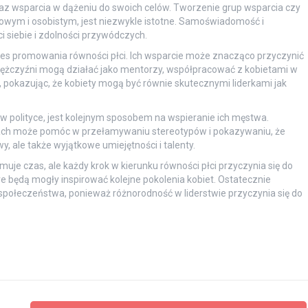
az wsparcia w dążeniu do swoich celów. Tworzenie grup wsparcia czy
owym i osobistym, jest niezwykle istotne. Samoświadomość i
siebie i zdolności przywódczych.
ces promowania równości płci. Ich wsparcie może znacząco przyczynić
Mężczyźni mogą działać jako mentorzy, współpracować z kobietami w
h, pokazując, że kobiety mogą być równie skutecznymi liderkami jak
 w polityce, jest kolejnym sposobem na wspieranie ich męstwa.
ach może pomóc w przełamywaniu stereotypów i pokazywaniu, że
, ale także wyjątkowe umiejętności i talenty.
e czas, ale każdy krok w kierunku równości płci przyczynia się do
óre będą mogły inspirować kolejne pokolenia kobiet. Ostatecznie
społeczeństwa, ponieważ różnorodność w liderstwie przyczynia się do