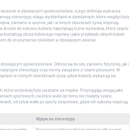
naczenie w dzisiejszym społeczeństwie, a jego definicja wykracza
amują stereotypy, stając się liderkami w dziedzinach, które niegdyś były
ia, zarówno w sporcie, jak i w innych obszarach życia, inspirują
na drodze do sukcesu kobiety napotykają liczne wyzwania, które często
kształtują obraz kobiecego męstwa i jakie przykłady silnych kobiet
em do zrozumienia roli kobiet w dzisiejszym świecie.
zisiejszym społeczeństwie. Odnosi się do siły, zarówno fizycznej, jak i
 tradycyjne stereotypy oraz normy związane z rolami płciowymi. W
ęciach w różnych dziedzinach życia, gdzie kobiety wykazują się
ch, które wcześniej były uważane za męskie. Przyciągają uwagę jako
eniach sportowych, na które wiele lat temu nie miałyby szans.
inach, od sztuk walki po sporty zespołowe, gdzie ich sukcesy inspirują
Wpływ na stereotypy
ywająca medale
Promocja profesjonalizacji żeńskiej piłki nożnej