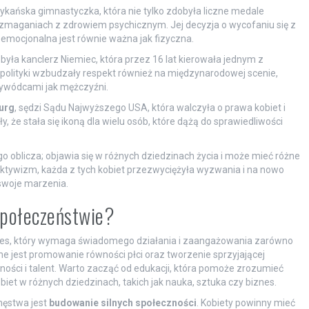
ykańska gimnastyczka, która nie tylko zdobyła liczne medale
h zmaganiach z zdrowiem psychicznym. Jej decyzja o wycofaniu się z
 emocjonalna jest równie ważna jak fizyczna.
, była kanclerz Niemiec, która przez 16 lat kierowała jednym z
do polityki wzbudzały respekt również na międzynarodowej scenie,
ywódcami jak mężczyźni.
urg
, sędzi Sądu Najwyższego USA, która walczyła o prawa kobiet i
y, że stała się ikoną dla wielu osób, które dążą do sprawiedliwości
 oblicza; objawia się w różnych dziedzinach życia i może mieć różne
y aktywizm, każda z tych kobiet przezwyciężyła wyzwania i na nowo
 swoje marzenia.
społeczeństwie?
ces, który wymaga świadomego działania i zaangażowania zarówno
ne jest promowanie równości płci oraz tworzenie sprzyjającej
ności i talent. Warto zacząć od edukacji, która pomoże zrozumieć
iet w różnych dziedzinach, takich jak nauka, sztuka czy biznes.
męstwa jest
budowanie silnych społeczności
. Kobiety powinny mieć