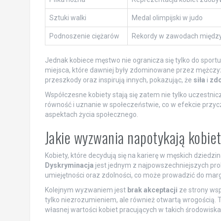
Sztuki walki
Medal olimpijski w judo
Podnoszenie ciężarów
Rekordy w zawodach międz
Jednak kobiece męstwo nie ogranicza się tylko do sportu
miejsca, które dawniej były zdominowane przez mężczyzn.
przeszkody oraz inspirują innych, pokazując, że
siła
i
zdo
Współczesne kobiety stają się zatem nie tylko uczestnic
równość i uznanie w społeczeństwie, co w efekcie przycz
aspektach życia społecznego.
Jakie wyzwania napotykają kobie
Kobiety, które decydują się na karierę w męskich dzied
Dyskryminacja
jest jednym z najpowszechniejszych pro
umiejętności oraz zdolności, co może prowadzić do margin
Kolejnym wyzwaniem jest
brak akceptacji
ze strony ws
tylko niezrozumieniem, ale również otwartą wrogością.
własnej wartości kobiet pracujących w takich środowiska