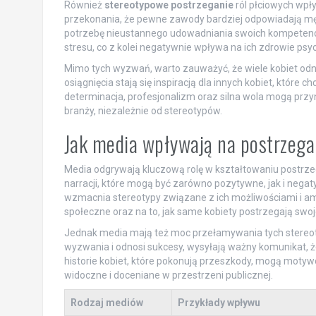
Również
stereotypowe postrzeganie
ról płciowych wpł
przekonania, że pewne zawody bardziej odpowiadają męż
potrzebę nieustannego udowadniania swoich kompetenc
stresu, co z kolei negatywnie wpływa na ich zdrowie psyc
Mimo tych wyzwań, warto zauważyć, że wiele kobiet odno
osiągnięcia stają się inspiracją dla innych kobiet, któr
determinacja, profesjonalizm oraz silna wola mogą przyn
branży, niezależnie od stereotypów.
Jak media wpływają na postrzeg
Media odgrywają kluczową rolę w kształtowaniu postrz
narracji, które mogą być zarówno pozytywne, jak i negat
wzmacnia stereotypy związane z ich możliwościami i a
społeczne oraz na to, jak same kobiety postrzegają swoje
Jednak media mają też moc przełamywania tych stereotyp
wyzwania i odnosi sukcesy, wysyłają ważny komunikat, ż
historie kobiet, które pokonują przeszkody, mogą motywow
widoczne i doceniane w przestrzeni publicznej.
Rodzaj mediów
Przykłady wpływu