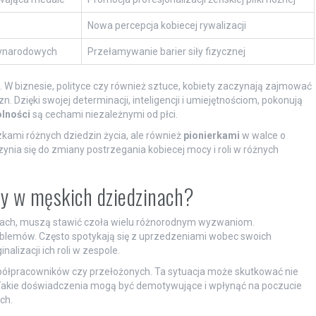
Nowa percepcja kobiecej rywalizacji
ynarodowych
Przełamywanie barier siły fizycznej
. W biznesie, polityce czy również sztuce, kobiety zaczynają zajmować
 Dzięki swojej determinacji, inteligencji i umiejętnościom, pokonują
lności
są cechami niezależnymi od płci.
zkami różnych dziedzin życia, ale również
pionierkami
w walce o
ynia się do zmiany postrzegania kobiecej mocy i roli w różnych
ty w męskich dziedzinach?
zinach, muszą stawić czoła wielu różnorodnym wyzwaniom.
blemów. Często spotykają się z uprzedzeniami wobec swoich
alizacji ich roli w zespole.
półpracowników czy przełożonych. Ta sytuacja może skutkować nie
 Takie doświadczenia mogą być demotywujące i wpłynąć na poczucie
ch.