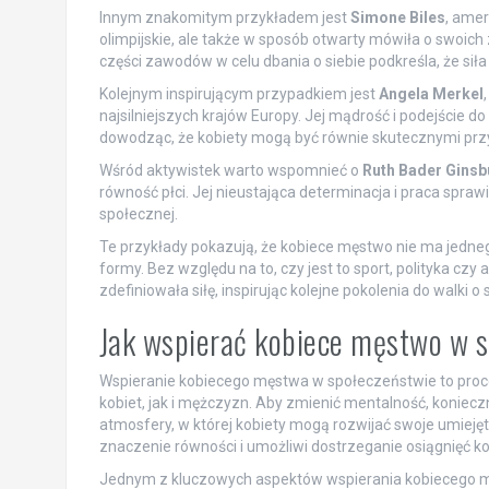
Innym znakomitym przykładem jest
Simone Biles
, amer
olimpijskie, ale także w sposób otwarty mówiła o swoic
części zawodów w celu dbania o siebie podkreśla, że siła
Kolejnym inspirującym przypadkiem jest
Angela Merkel
najsilniejszych krajów Europy. Jej mądrość i podejście 
dowodząc, że kobiety mogą być równie skutecznymi prz
Wśród aktywistek warto wspomnieć o
Ruth Bader Ginsb
równość płci. Jej nieustająca determinacja i praca sprawił
społecznej.
Te przykłady pokazują, że kobiece męstwo nie ma jednego
formy. Bez względu na to, czy jest to sport, polityka cz
zdefiniowała siłę, inspirując kolejne pokolenia do walki o
Jak wspierać kobiece męstwo w 
Wspieranie kobiecego męstwa w społeczeństwie to pro
kobiet, jak i mężczyzn. Aby zmienić mentalność, koniecz
atmosfery, w której kobiety mogą rozwijać swoje umiejęt
znaczenie równości i umożliwi dostrzeganie osiągnięć kob
Jednym z kluczowych aspektów wspierania kobiecego 