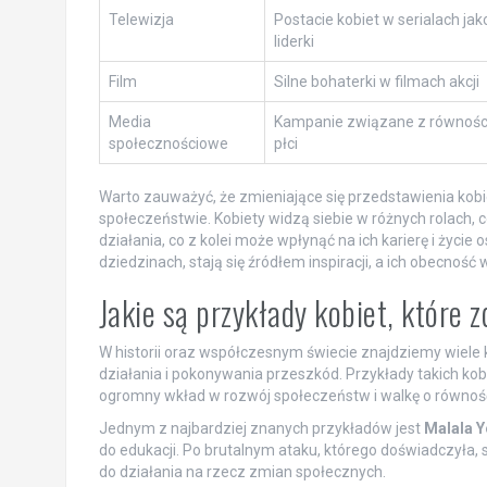
Telewizja
Postacie kobiet w serialach jak
liderki
Film
Silne bohaterki w filmach akcji
Media
Kampanie związane z równośc
społecznościowe
płci
Warto zauważyć, że zmieniające się przedstawienia kobi
społeczeństwie. Kobiety widzą siebie w różnych rolach,
działania, co z kolei może wpłynąć na ich karierę i życie
dziedzinach, stają się źródłem inspiracji, a ich obec
Jakie są przykłady kobiet, które
W historii oraz współczesnym świecie znajdziemy wiele k
działania i pokonywania przeszkód. Przykłady takich kobiet
ogromny wkład w rozwój społeczeństw i walkę o równoś
Jednym z najbardziej znanych przykładów jest
Malala Y
do edukacji. Po brutalnym ataku, którego doświadczyła, st
do działania na rzecz zmian społecznych.