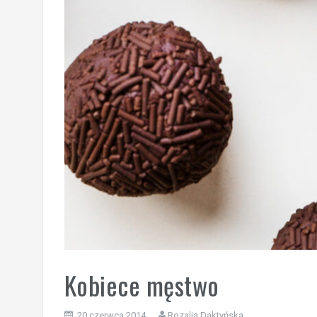
Kobiece męstwo
20 czerwca 2014
Rozalia Daktyńska