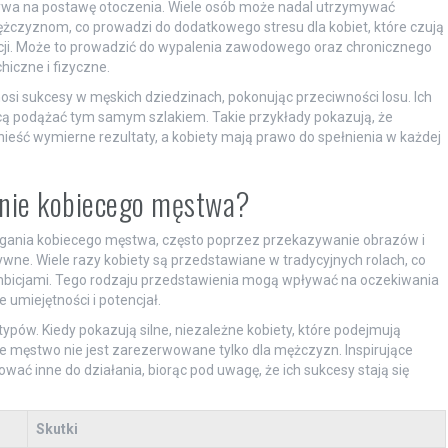
ywa na postawę otoczenia. Wiele osób może nadal utrzymywać
czyznom, co prowadzi do dodatkowego stresu dla kobiet, które czują
ji. Może to prowadzić do wypalenia zawodowego oraz chronicznego
hiczne i fizyczne.
si sukcesy w męskich dziedzinach, pokonując przeciwności losu. Ich
e chcą podążać tym samym szlakiem. Takie przykłady pokazują, że
ieść wymierne rezultaty, a kobiety mają prawo do spełnienia w każdej
anie kobiecego męstwa?
egania kobiecego męstwa, często poprzez przekazywanie obrazów i
ywne. Wiele razy kobiety są przedstawiane w tradycyjnych rolach, co
mbicjami. Tego rodzaju przedstawienia mogą wpływać na oczekiwania
 umiejętności i potencjał.
ów. Kiedy pokazują silne, niezależne kobiety, które podejmują
e męstwo nie jest zarezerwowane tylko dla mężczyzn. Inspirujące
ać inne do działania, biorąc pod uwagę, że ich sukcesy stają się
Skutki