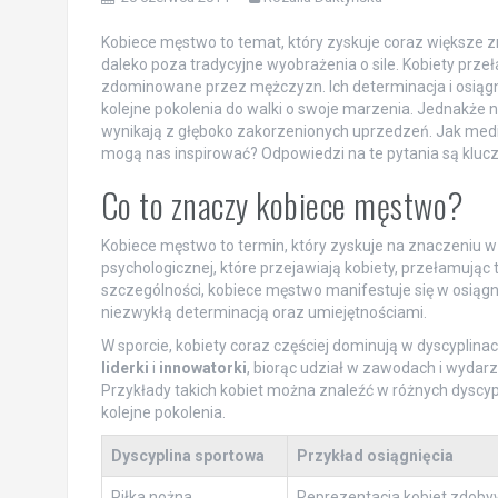
Kobiece męstwo to temat, który zyskuje coraz większe z
daleko poza tradycyjne wyobrażenia o sile. Kobiety przeł
zdominowane przez mężczyzn. Ich determinacja i osiągnięc
kolejne pokolenia do walki o swoje marzenia. Jednakże 
wynikają z głęboko zakorzenionych uprzedzeń. Jak media 
mogą nas inspirować? Odpowiedzi na te pytania są klucz
Co to znaczy kobiece męstwo?
Kobiece męstwo to termin, który zyskuje na znaczeniu w d
psychologicznej, które przejawiają kobiety, przełamując
szczególności, kobiece męstwo manifestuje się w osiągni
niezwykłą determinacją oraz umiejętnościami.
W sporcie, kobiety coraz częściej dominują w dyscyplina
liderki
i
innowatorki
, biorąc udział w zawodach i wydarz
Przykłady takich kobiet można znaleźć w różnych dyscypl
kolejne pokolenia.
Dyscyplina sportowa
Przykład osiągnięcia
Piłka nożna
Reprezentacja kobiet zdob