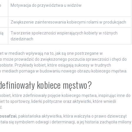
o
Motywacja do przywództwa u widzów
Zwiększenie zainteresowania kobiecymi rolami w produkcjach
ią
Tworzenie społeczności wspierających kobiety w różnych
dziedzinach
et w mediach wpływają na to, jak są one postrzegane w
 co może prowadzić do zwiększonego poczucia sprawczości i chęci do
 osobiste. Przykłady kobiet, które osiągają sukcesy w trudnych
ność w mediach pomaga w budowaniu nowego obrazu kobiecego męstwa.
 zdefiniowały kobiece męstwo?
obiet, które zdefiniowały pojęcie kobiecego męstwa, inspirując inne do
 to sportowcy, liderki polityczne oraz aktywistki, które wnieśli
ć.
ousafzai
, pakistańska aktywistka, która walczyła o prawo dziewcząt
ała się symbolem odwagi i determinacji, a jej historia zachęciła miliony