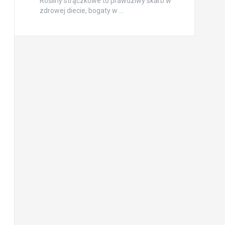
Rośliny strączkowe to prawdziwy skarb w
zdrowej diecie, bogaty w …