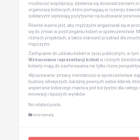
możliwość współpracy, dzielenia się doświadczeniami or
organizacji kobiecych, które pomagają w rozwoju zawod
solidaryzm wpływają pozytywnie na budowanie pewności 
Równie ważne jest, aby mężczyźni angażowali się w pro
się do zmian w postrzeganiu kobiet w społeczeństwie. 
różnych projektach, a także stanowić przykład dla innyc
mężczyźni.
Zachęcanie do udziału kobiet w życiu publicznym, w tym
Wzmacnianie reprezentacji kobiet
w różnych dziedzin
kobiety mają do zaoferowania nie tylko różne perspektywy
Wpracowanie zmiany mentalności w społeczeństwie zajmuj
budowy silniejszych, bardziej pewnych siebie liderek, kt
wspieranie kobiecego męstwa jest korzystne dla całego 
innowacji i lepszych wyników.
No related posts.
Inne tematy