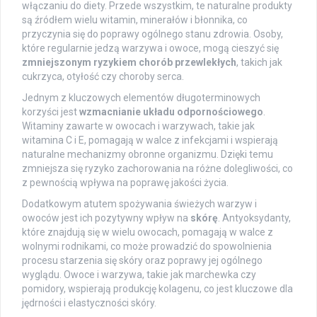
włączaniu do diety. Przede wszystkim, te naturalne produkty
są źródłem wielu witamin, minerałów i błonnika, co
przyczynia się do poprawy ogólnego stanu zdrowia. Osoby,
które regularnie jedzą warzywa i owoce, mogą cieszyć się
zmniejszonym ryzykiem chorób przewlekłych
, takich jak
cukrzyca, otyłość czy choroby serca.
Jednym z kluczowych elementów długoterminowych
korzyści jest
wzmacnianie układu odpornościowego
.
Witaminy zawarte w owocach i warzywach, takie jak
witamina C i E, pomagają w walce z infekcjami i wspierają
naturalne mechanizmy obronne organizmu. Dzięki temu
zmniejsza się ryzyko zachorowania na różne dolegliwości, co
z pewnością wpływa na poprawę jakości życia.
Dodatkowym atutem spożywania świeżych warzyw i
owoców jest ich pozytywny wpływ na
skórę
. Antyoksydanty,
które znajdują się w wielu owocach, pomagają w walce z
wolnymi rodnikami, co może prowadzić do spowolnienia
procesu starzenia się skóry oraz poprawy jej ogólnego
wyglądu. Owoce i warzywa, takie jak marchewka czy
pomidory, wspierają produkcję kolagenu, co jest kluczowe dla
jędrności i elastyczności skóry.