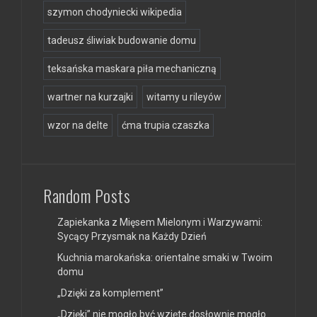
szymon chodyniecki wikipedia
tadeusz śliwiak budowanie domu
teksańska maskara piła mechaniczną
wartner na kurzajki
witamy u rileyów
wzor na delte
ćma trupia czaszka
Random Posts
Zapiekanka z Mięsem Mielonym i Warzywami:
Sycący Przysmak na Każdy Dzień
Kuchnia marokańska: orientalne smaki w Twoim
domu
„Dzięki za komplement”
„Dzięki” nie mogło być wzięte dosłownie mogło