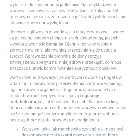
wyborem do codziennego jadłospisu. Na przykład, wiele
warzyw i owoców ma zaledwie kilkadziesiąt kalorii na 100
gramów, co oznacza, że można je jeść w dużych ilościach, nie
obawiając się o nadwyżkę kalorii.
Jednym z głównych powodów, dla których warzywa i owoce
są polecane osobom chcącym zredukować wagę, jest ich
wysoka zawartość
błonnika
. Błonnik nie tylko wspiera
zdrowe trawienie, ale również przyczynia się do uczucia
sytości. Wprowadzenie błonnika do diety sprzyja
zmniejszeniu apetytu na mniej zdrowe przekąski, co może
znacząco ułatwić kontrolowanie kaloryczności posiłków.
Warto również zauważyć, że warzywa i owoce są bogate w
witaminy, minerały oraz przeciwutleniacze, które wspierają
ogólne zdrowie organizmu. Regularne spożywanie tych
produktów może wpływać na lepszą
regulację
metabolizmu
, co jest kluczowe dla osób dbających o linię.
Dobrze zbilansowana dieta bogata w warzywa i owoce może
także zapobiegać nagłym spadkom energii oraz wahania
nastroju, które często prowadzą do podjadania.
Warzywa, takie jak marchewka czy ogórek, mogą być
doskonałymi przekąskami między posiłkami, które