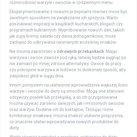
różnorodność warzyw i owoców w codziennym menu.
Eksperymentowanie z nowymi przepisami również może być
świetnym sposobem na zwiększenie ich spożycia. Warto
poszukiwać inspiracji w książkach kucharskich, blogach czy
programach kulinarnych. Wypróbowanie nowych dań, takich
jak zupy kremy, sałatki czy dania jednogarnkowe, może
zachęcić do odkrywania nieznanych wcześniej smaków.
Nie można zapomnieć o
zdrowych przekąskach
. Mając
warzywa i owoce zawsze pod ręką, łatwiej będzie sięgnąć po
nie zamiast po mniej zdrowe alternatywy. Owoce do pracy
czy pokrojone warzywa w lodówce to doskonały sposób, aby
zaspokoić głód w ciągu dnia.
Innym pomysłem na ułatwienie wprowadzenia większej ilości
warzyw i owoców do diety są smoothie. Mogą one stanowić
odżywczy posiłek lub przekąskę, a do ich przygotowania
można używać zarówno świeżych, jak i mrożonych owoców
oraz warzyw. Dodanie ich do koktajlów, Testując różne
kombinacje smakowe, można znaleźć ulubione połączenia,
co znacznie ułatwi wprowadzanie nowych produktów do
diety.
Warto również pamiętać o prostocie, wybierając do diety