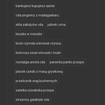
bankujesz kupujesz opinie
cda pingwiny z madagaskaru
elita zabójców cda
julinek i sma
keszke w meszke
kmin rzymski a kminek różnica
kolorowy swiat wloczek i mulin
nostalgia anioła cda
panierka panko przepis
placek czeski z masą grysikową
przelicznik wag kuchennych
sałatka szwabska przepis
straznicy galaktyki cda