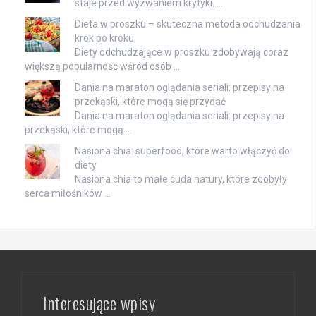
staje przed wyzwaniem krytyki. …
Dieta w proszku – skuteczna metoda odchudzania
krok po kroku
Diety odchudzające w proszku zdobywają coraz
większą popularność wśród osób …
Dania na maraton oglądania seriali: przepisy na
przekąski, które mogą się przydać
Dania na maraton oglądania seriali: przepisy na
przekąski, które mogą …
Nasiona chia: superfood, które warto włączyć do
diety
Nasiona chia to małe cuda natury, które zdobyły
serca miłośników …
Interesujące wpisy