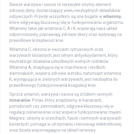
Świeże warzywa i owoce to niezwykle istotny element
zdrowej diety, dostarczający wielu niezbędnych składników
odżywczych. Przede wszystkim, są one bogate w
witaminy
,
które odgrywają kluczową rolę w funkcjonowaniu organizmu.
Witaminy takie jak witamina C, A i K, wspierają nasz układ
odpornościowy, poprawiają zdrowie skóry oraz wpływają na
prawidłowe krzepliwość krwi.
Witamina C, obecna w owocach cytrusowych oraz
warzywach liściastych, jest silnym antyoksydantem, który
neutralizuje działania szkodliwych wolnych rodników.
Witamina A, znajdująca się w marchewce i słodkich
ziemniakach, wspiera zdrowie wzroku, natomiast witamina
K, występująca w zielonych warzywach, jest niezbędna do
prawidłowego funkcjonowania koagulacji krwi.
Oprócz witamin, warzywa i owoce są źródłem cennych
minerałów
. Potas, który znajdziemy w bananach,
pomidorach czy ziemniakach, odgrywa kluczową rolę w
regulacji ciśnienia krwi oraz wspiera funkcjonowanie mięśni.
Magnez, obecny w orzechach, fasoli i ciemnych warzywach
liściastych, pomaga w utrzymaniu równowagi elektrolitowej
oraz działa wspomagająco na układ nerwowy.