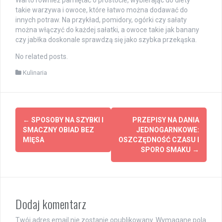
takie warzywa i owoce, które łatwo można dodawać do
innych potraw. Na przykład, pomidory, ogórki czy sałaty
można włączyć do każdej sałatki, a owoce takie jak banany
czy jabłka doskonale sprawdzą się jako szybka przekąska.
No related posts.
Kulinaria
Post
←
SPOSOBY NA SZYBKI I
PRZEPISY NA DANIA
navigation
SMACZNY OBIAD BEZ
JEDNOGARNKOWE:
MIĘSA
OSZCZĘDNOŚĆ CZASU I
SPORO SMAKU
→
Dodaj komentarz
Twój adres email nie zostanie opublikowany.
Wymagane pola