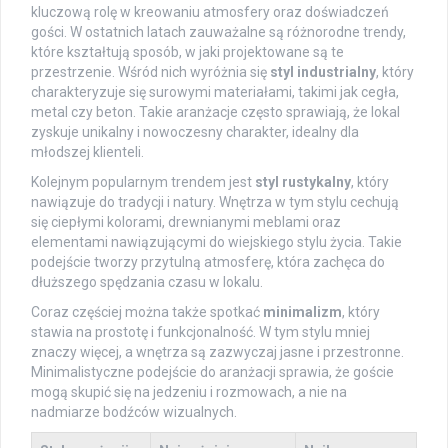
kluczową rolę w kreowaniu atmosfery oraz doświadczeń
gości. W ostatnich latach zauważalne są różnorodne trendy,
które kształtują sposób, w jaki projektowane są te
przestrzenie. Wśród nich wyróżnia się
styl industrialny
, który
charakteryzuje się surowymi materiałami, takimi jak cegła,
metal czy beton. Takie aranżacje często sprawiają, że lokal
zyskuje unikalny i nowoczesny charakter, idealny dla
młodszej klienteli.
Kolejnym popularnym trendem jest
styl rustykalny
, który
nawiązuje do tradycji i natury. Wnętrza w tym stylu cechują
się ciepłymi kolorami, drewnianymi meblami oraz
elementami nawiązującymi do wiejskiego stylu życia. Takie
podejście tworzy przytulną atmosferę, która zachęca do
dłuższego spędzania czasu w lokalu.
Coraz częściej można także spotkać
minimalizm
, który
stawia na prostotę i funkcjonalność. W tym stylu mniej
znaczy więcej, a wnętrza są zazwyczaj jasne i przestronne.
Minimalistyczne podejście do aranżacji sprawia, że goście
mogą skupić się na jedzeniu i rozmowach, a nie na
nadmiarze bodźców wizualnych.