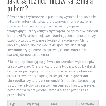
Jakie są różnice między karczmą a
pubem?
Różnice między karczmą a pubem są wyraźne i dotyczą nie
tylko atmosfery, ale także oferowanego menu oraz form
rozrywki. Karczmy zazwyczaj charakteryzują się
tradycyjnym, rustykalnym wystrojem
, co sprzyja lokalnemu
klimatowi. W takich miejscach dominują regionalne potrawy,
często przygotowywane z lokalnych składników. Menu
karczmy może obejmować takie specjały jak
pierogi
,
kwaśnice
czy
gulasze
, co sprawia, że atmosfera jest
bardziej domowa i rodzinna.
Z kolei puby skupiają się głównie na szerokim wyborze
piw
oraz przekąsek. Oferują różnorodne typy piwa, od lokalnych
browarów po międzynarodowe marki. W menu pubów nie
brakuje również przekąsek, takich jak
chrupiące frytki
,
skrzydełka
czy
talerze z serem
, które idealnie komponują
się z piwem. Puby są często miejscem spotkań towarzyskich,
gdzie można w przyjemnej atmosferze spędzić czas z
przyjaciółmi.
Typ
Wystrój
Menu
Rozrywka