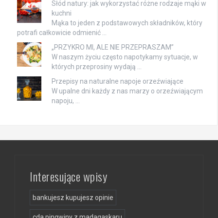
Słód natury: jak wykorzystać różne rodzaje mąki w
kuchni
Mąka to jeden z podstawowych składników, który
potrafi całkowicie odmienić …
„PRZYKRO MI, ALE NIE PRZEPRASZAM”
W naszym życiu często napotykamy sytuacje, w
których przeprosiny wydają …
Przepisy na naturalne napoje orzeźwiające
W upalne dni każdy z nas marzy o orzeźwiającym
napoju, …
Interesujące wpisy
bankujesz kupujesz opinie
cda pingwiny z madagaskaru