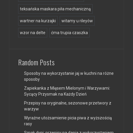
teksańska maskara piła mechaniczną
wartner na kurzajki
witamy u rileyów
wzor na delte
ćma trupia czaszka
Random Posts
Sposoby na wykorzystanie jaj w kuchni na różne
sposoby
Zapiekanka z Mięsem Mielonym i Warzywami:
Sycący Przysmak na Każdy Dzień
Przepisy na oryginalne, sezonowe przetwory z
warzyw
Wyraźne utożsamienie picia piwa z wyższością
rasy
Smak dyni: przepisy na dania z wykorzystaniem