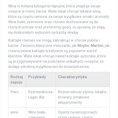
Wina to kolejna kategoria napojów, która znajduje swoje
miejsce w menu barów. Wiele lokali oferuje lokalne wina,
które są często cenione za swoje wyjątkowe smaki i aromaty.
Wina białe, czerwone oraz różowe dostosowane są do
różnych potraw oraz preferencji gości, co sprawia, że stają
się doskonałym wyborem na każdą okazję.
Koktajle również nie mogą zabraknąć w ofercie pubów i
barów. Zarówno klasyczne mieszanki, jak
Mojito
,
Martini
, jak
i nowoczesne koktajle kreatywne są popularne wśród
klientów. Wiele lokali oferuje nawet koktajle autorskie, które
są przygotowywane na podstawie unikalnych receptur, co
dodaje odrobinę wyjątkowości do doświadczenia.
Rodzaj
Przykłady
Charakterystyka
napoju
Piwo
Rzemieślnicze,
Różnorodność stylów, lokalne
Lager, Ale
browary, smakowe
eksperymenty
wino
Wino białe,
Oparte na winogronach,
czerwone,
różne regiony, często