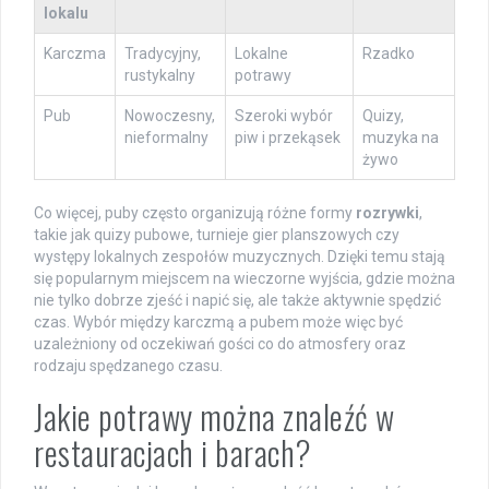
lokalu
Karczma
Tradycyjny,
Lokalne
Rzadko
rustykalny
potrawy
Pub
Nowoczesny,
Szeroki wybór
Quizy,
nieformalny
piw i przekąsek
muzyka na
żywo
Co więcej, puby często organizują różne formy
rozrywki
,
takie jak quizy pubowe, turnieje gier planszowych czy
występy lokalnych zespołów muzycznych. Dzięki temu stają
się popularnym miejscem na wieczorne wyjścia, gdzie można
nie tylko dobrze zjeść i napić się, ale także aktywnie spędzić
czas. Wybór między karczmą a pubem może więc być
uzależniony od oczekiwań gości co do atmosfery oraz
rodzaju spędzanego czasu.
Jakie potrawy można znaleźć w
restauracjach i barach?