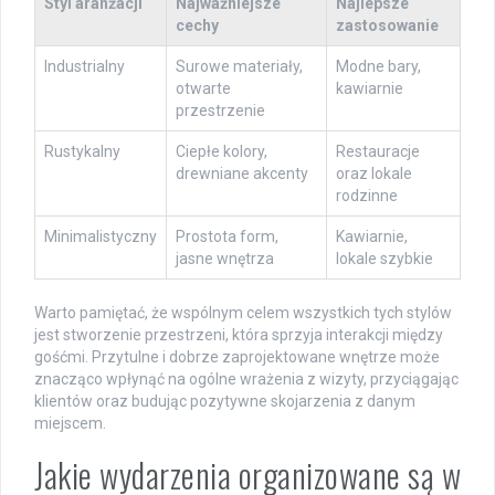
Styl aranżacji
Najważniejsze
Najlepsze
cechy
zastosowanie
Industrialny
Surowe materiały,
Modne bary,
otwarte
kawiarnie
przestrzenie
Rustykalny
Ciepłe kolory,
Restauracje
drewniane akcenty
oraz lokale
rodzinne
Minimalistyczny
Prostota form,
Kawiarnie,
jasne wnętrza
lokale szybkie
Warto pamiętać, że wspólnym celem wszystkich tych stylów
jest stworzenie przestrzeni, która sprzyja interakcji między
gośćmi. Przytulne i dobrze zaprojektowane wnętrze może
znacząco wpłynąć na ogólne wrażenia z wizyty, przyciągając
klientów oraz budując pozytywne skojarzenia z danym
miejscem.
Jakie wydarzenia organizowane są w