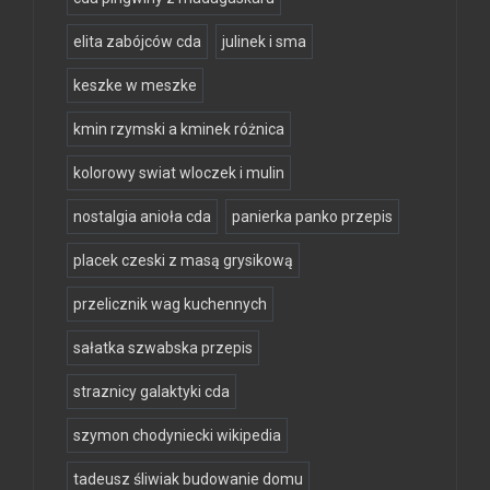
elita zabójców cda
julinek i sma
keszke w meszke
kmin rzymski a kminek różnica
kolorowy swiat wloczek i mulin
nostalgia anioła cda
panierka panko przepis
placek czeski z masą grysikową
przelicznik wag kuchennych
sałatka szwabska przepis
straznicy galaktyki cda
szymon chodyniecki wikipedia
tadeusz śliwiak budowanie domu