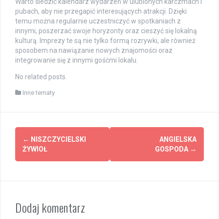
Warto śledzić kalendarz wydarzeń w ulubionych karczmach i
pubach, aby nie przegapić interesujących atrakcji. Dzięki
temu można regularnie uczestniczyć w spotkaniach z
innymi, poszerzać swoje horyzonty oraz cieszyć się lokalną
kulturą. Imprezy te są nie tylko formą rozrywki, ale również
sposobem na nawiązanie nowych znajomości oraz
integrowanie się z innymi gośćmi lokalu.
No related posts.
Inne tematy
Post
←
NISZCZYCIELSKI
ANGIELSKA
navigation
ŻYWIOŁ
GOSPODA
→
Dodaj komentarz