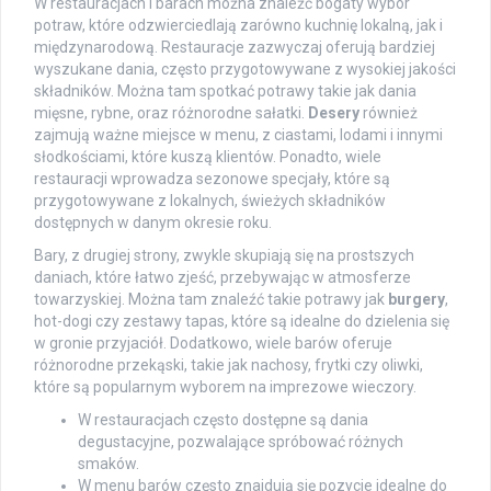
W restauracjach i barach można znaleźć bogaty wybór
potraw, które odzwierciedlają zarówno kuchnię lokalną, jak i
międzynarodową. Restauracje zazwyczaj oferują bardziej
wyszukane dania, często przygotowywane z wysokiej jakości
składników. Można tam spotkać potrawy takie jak dania
mięsne, rybne, oraz różnorodne sałatki.
Desery
również
zajmują ważne miejsce w menu, z ciastami, lodami i innymi
słodkościami, które kuszą klientów. Ponadto, wiele
restauracji wprowadza sezonowe specjały, które są
przygotowywane z lokalnych, świeżych składników
dostępnych w danym okresie roku.
Bary, z drugiej strony, zwykle skupiają się na prostszych
daniach, które łatwo zjeść, przebywając w atmosferze
towarzyskiej. Można tam znaleźć takie potrawy jak
burgery
,
hot-dogi czy zestawy tapas, które są idealne do dzielenia się
w gronie przyjaciół. Dodatkowo, wiele barów oferuje
różnorodne przekąski, takie jak nachosy, frytki czy oliwki,
które są popularnym wyborem na imprezowe wieczory.
W restauracjach często dostępne są dania
degustacyjne, pozwalające spróbować różnych
smaków.
W menu barów często znajdują się pozycje idealne do