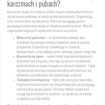
karczmach i pubach?
Karczmy i puby to miejsca, które często stanowią centrum
życia towarzyskiego w wielu społecznościach. Organizują
one różnorodne wydarzenia, które przyciągają gości i
sprzyjają budowaniu więzi w lokalnej społeczności. Wśród
najpopularniejszych wydarzeń można wyróżnić:
Wieczory quizowe
– to doskonała okazja, aby
wykazać się swoją wiedzą i spędzić czas w gronie
przyjaciół. Uczestnicy rywalizują w różnych
kategoriach, a na najlepszych czekają często nagrody.
Koncerty na żywo
– wiele lokali zaprasza lokalnych
artystów lub zespoły, oferując gościom możliwość
posłuchania na żywo muzyki w różnych stylach. Takie
wydarzenia tworzą niepowtarzalną atmosferę i są
idealnym pretekstem do wspólnego wyjścia.
Tematyczne imprezy
– takie jak wieczory karaoke,
imprezy kostiumowe czy degustacje piw, przyciągają
różnorodne grupy gości. Tematy takich wydarzeń
mogą się zmieniać co tydzień, co sprawia, że każdy
znajdzie coś dla siebie.